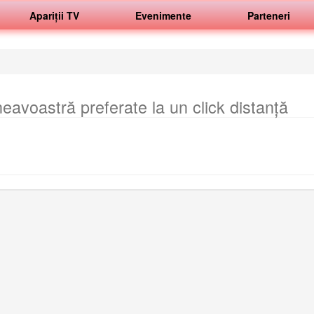
Apariții TV
Evenimente
Parteneri
avoastră preferate la un click distanță