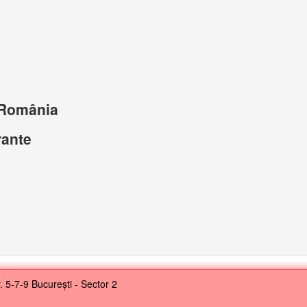
 România
rante
 5-7-9 București - Sector 2