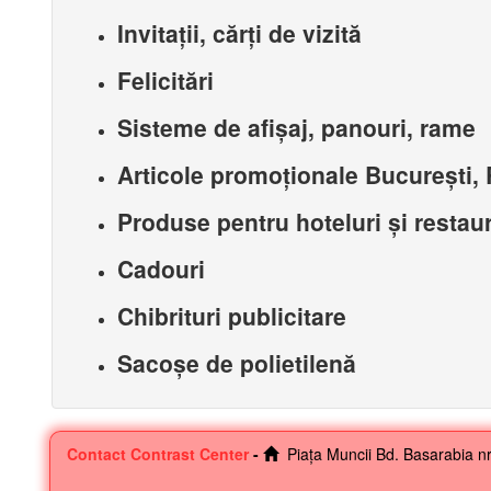
Invitații, cărți de vizită
Felicitări
Sisteme de afișaj, panouri, rame
Articole promoționale București,
Produse pentru hoteluri și restau
Cadouri
Chibrituri publicitare
Sacoșe de polietilenă
Contact Contrast Center
-
Piața Muncii Bd. Basarabia nr.