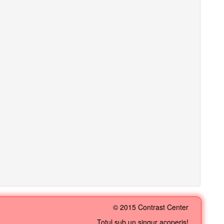
© 2015 Contrast Center
Totul sub un singur acoperiș!